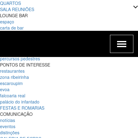
QUARTOS
SALA REUNIÕES
LOUNGE BAR
espaço
carta de bar
EXPERIÊNCIAS
romântica
cruzeiro no Tejo
gift card
percursos pedestres
PONTOS DE INTERESSE
restaurantes
zona ribeirinha
escaroupim
evoa
falcoaria real
palácio do infantado
FESTAS E ROMARIAS
COMUNICAÇÃO
notícias
eventos
distinções