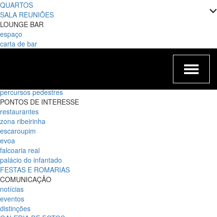
QUARTOS
SALA REUNIÕES
LOUNGE BAR
espaço
carta de bar
EXPERIÊNCIAS
romântica
cruzeiro no Tejo
gift card
percursos pedestres
PONTOS DE INTERESSE
restaurantes
zona ribeirinha
escaroupim
evoa
falcoaria real
palácio do infantado
FESTAS E ROMARIAS
COMUNICAÇÃO
notícias
eventos
distinções